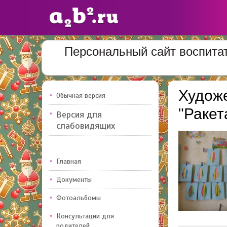
Персональный сайт воспитат
Сайты
педагогов
Художе
Обычная версия
Добавлено — 10947
Добавлен
"Ракет
Версия для
слабовидящих
Главная
Документы
Фотоальбомы
Консультации для
родителей